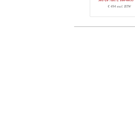
501-20 7B172 180-80S
1
501-23 XB200
€ 494 excl. BTW
Postcode
1
180-80S3 WM
Totaal
E-mail
Onderdeel informatie
Telefoon
Artikel nr.
Leng
Opmerking
501-X1 XBXXX
70
501-XX 7XPOWB
27
501-23 XB200
100
180-80S3 WM
187