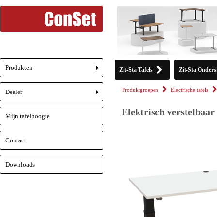
Produkten
Zit-Sta Tafels
Zit-Sta Onderst
+
Produktgroepen
Electrische tafels
Dealer
+
Elektrisch verstelbaar
Mijn tafelhoogte
Contact
Downloads