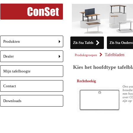
Produkten
Zit-Sta Tafels
Zit-Sta Onderst
+
Tafelbladen
Produktgroepen
Dealer
+
Kies het hoofdtype tafelb
Mijn tafelhoogte
Rechthoekig
Contact
Ons ass
breedte
mm hoog
over CO
Downloads
zijn op