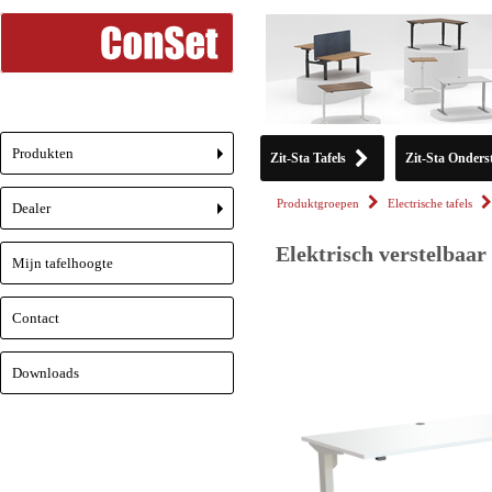
Produkten
Zit-Sta Tafels
Zit-Sta Onderst
+
Produktgroepen
Electrische tafels
Dealer
+
Elektrisch verstelbaar
Mijn tafelhoogte
Contact
Downloads