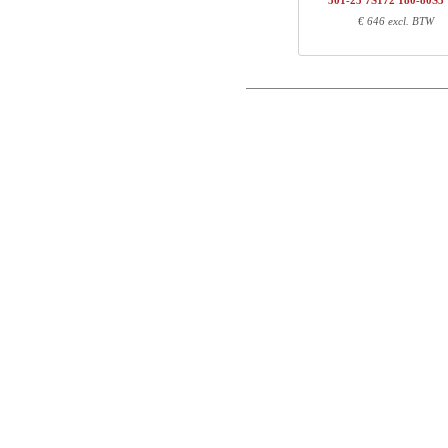
501-25 7S172 180-80S3
1
501-23 XS200
€ 646 excl. BTW
Postcode
1
180-80S3 VM
Totaal
E-mail
Onderdeel informatie
Telefoon
Artikel nr.
Leng
Opmerking
501-X1 XSXXX
70
501-XX 7XPOWB
27
501-23 XS200
100
180-80S3 VM
187