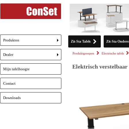
Produkten
Zit-Sta Tafels
Zit-Sta Onderst
+
Produktgroepen
Electrische tafels
Dealer
+
Elektrisch verstelbaar
Mijn tafelhoogte
Contact
Downloads