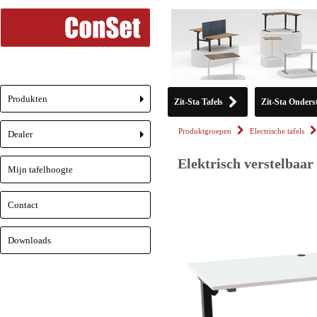
Produkten
Zit-Sta Tafels
Zit-Sta Onderst
+
Produktgroepen
Electrische tafels
Dealer
+
Elektrisch verstelbaar
Mijn tafelhoogte
Contact
Downloads