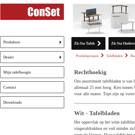
Produkten
Zit-Sta Tafels
Zit-Sta Onderst
+
Produktgroepen
Tafelbladen
Re
Dealer
+
Rechthoekig
Mijn tafelhoogte
Ons assortiment tafelbladen is van 
Contact
allemaal 25 mm hoog. Kies tussen W
voor alle maten. Tops zijn op voorr
Downloads
Wit - Tafelbladen
Het oppervlak op het witte tafelbla
vingerafdrukken en vuil minder zich
neutrale kleuren. Deze tafelbladen 