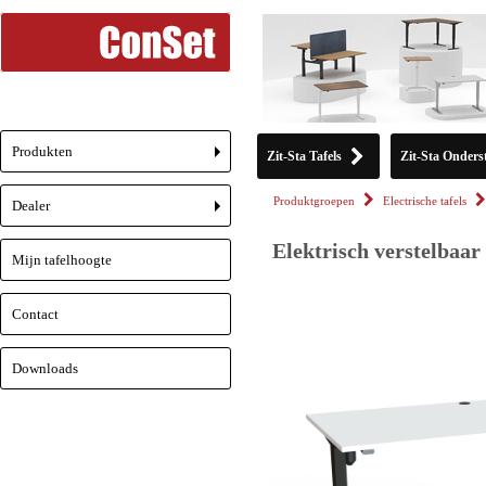
Produkten
Zit-Sta Tafels
Zit-Sta Onderst
+
Produktgroepen
Electrische tafels
Dealer
+
Elektrisch verstelbaar
Mijn tafelhoogte
Contact
Downloads