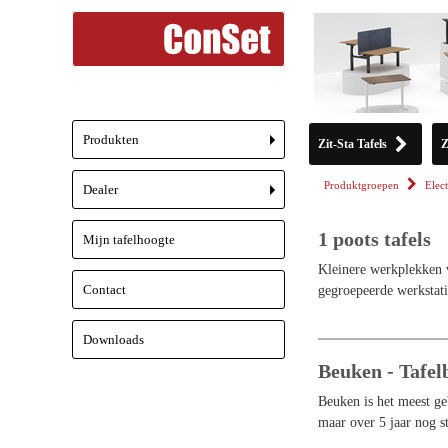
Produkten
Zit-Sta Tafels
Z
+
Produktgroepen
Elect
Dealer
+
1 poots tafels
Mijn tafelhoogte
Kleinere werkplekken v
Contact
gegroepeerde werkstat
Downloads
Beuken - Tafel
Beuken is het meest ge
maar over 5 jaar nog s