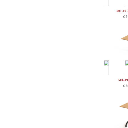
501-19 
€
5
501-1
€
5