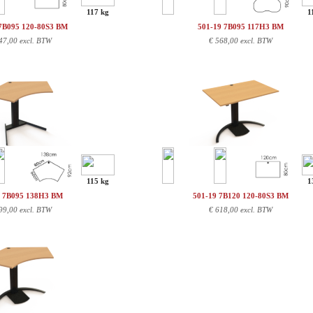
117 kg
1
7B095 120-80S3 BM
501-19 7B095 117H3 BM
47,00 excl. BTW
€
568,00 excl. BTW
115 kg
1
9 7B095 138H3 BM
501-19 7B120 120-80S3 BM
99,00 excl. BTW
€
618,00 excl. BTW