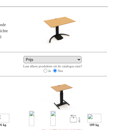
oede
ichte
l
Laat alleen produkten uit de catalogus zien?
Ja
Nee
96 kg
109 kg