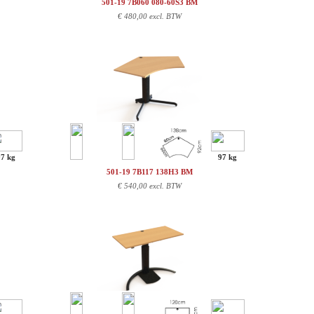
501-19 7B060 080-60S3 BM
€
480,00 excl. BTW
97 kg
97 kg
501-19 7B117 138H3 BM
€
540,00 excl. BTW