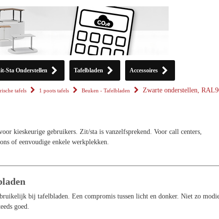
it-Sta Onderstellen
Tafelbladen
Accessoires
Zwarte onderstellen, RAL
rische tafels
1 poots tafels
Beuken - Tafelbladen
oor kieskeurige gebruikers. Zit/sta is vanzelfsprekend. Voor call centers,
ions of eenvoudige enkele werkplekken.
bladen
bruikelijk bij tafelbladen. Een compromis tussen licht en donker. Niet zo modi
teeds goed.