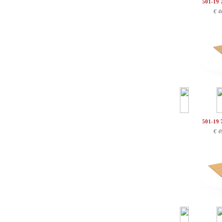
501-19 
€
4
501-19 
€
4