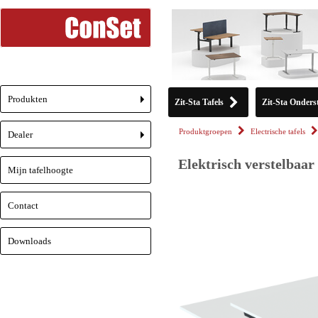
Produkten
Zit-Sta Tafels
Zit-Sta Onderst
+
Produktgroepen
Electrische tafels
Dealer
+
Elektrisch verstelbaar
Mijn tafelhoogte
Contact
Downloads