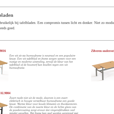
bladen
bruikelijk bij tafelbladen. Een compromis tussen licht en donker. Niet zo modi
teeds goed.
L9016
Zilveren onderst
Een wit zit-sta bureauframe is neutraal en een populaire
keuze. Een wit tafelblad en frame zorgen samen voor een
rustige en moderne uitstraling, terwijl de kleur van het
tafelblad of de houtnerf kan knallen tegen een wit
bureauframe.
 RAL9004
Zwart raakt niet uit de mode, daarom is een zwart
elektrisch in hoogte verstelbaar bureauframe een goede
keuze. Warme kleur voor koude klimaten en thuiskantoren.
De combinatie van de zwarte kleur en de lichte glans van
de poedercoating zorgt ervoor dat vingerafdrukken veel
minder opvallen. Het frame kan snel worden gereinigd met