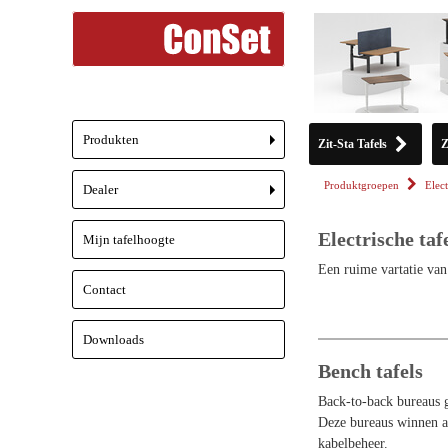
Produkten
Zit-Sta Tafels
Z
+
Produktgroepen
Elect
Dealer
+
Electrische taf
Mijn tafelhoogte
Een ruime vartatie van 
Contact
Downloads
Bench tafels
Back-to-back bureaus g
Deze bureaus winnen aa
kabelbeheer.