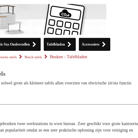
it-Sta Onderstellen
Tafelbladen
Accessoires
Beuken - Tafelbladen
rische tafels
Bench tafels
els
zolwel grote als kleinere tafels allen voorzien van electrische zit/sta functie.
ebruiken twee werkstations in wwn bureau. Zeer geschikt voor grote kantoortu
n populariteit omdat ze een zeer praktische oplossing zijn voor reiniging en