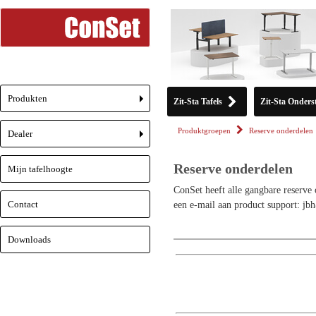
Produkten
Zit-Sta Tafels
Zit-Sta Onderst
+
Produktgroepen
Reserve onderdelen
Dealer
+
Reserve onderdelen
Mijn tafelhoogte
ConSet heeft alle gangbare reserve 
Contact
een e-mail aan product support: j
Downloads