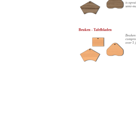
is opva
semi-m
Beuken - Tafelbladen
Beuken 
comprom
over 5 