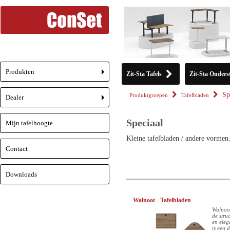
Produkten
Zit-Sta Tafels
Zit-Sta Onderst
+
Sp
Produktgroepen
Tafelbladen
Dealer
+
Speciaal
Mijn tafelhoogte
Kleine tafelbladen / andere vormen
Contact
Downloads
Walnoot - Tafelbladen
Walnoot
de stru
en eleg
is een 