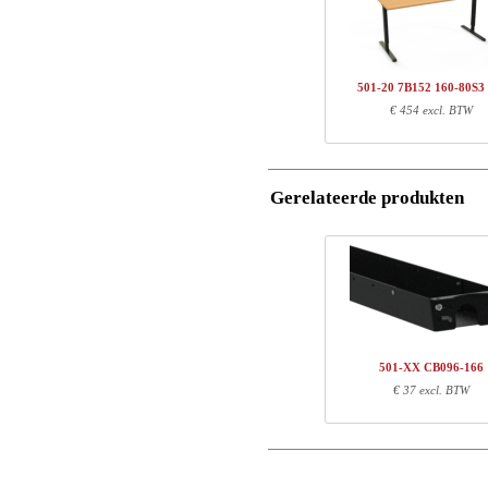
1
501-20 7BXXX
Name/FirmName
1
SQ134460
Totaal
501-20 7B152 160-80S3
Postcode
€ 454 excl. BTW
Onderdeel informatie
E-mail
Artikel nr.
Leng
Gerelateerde produkten
Telefoon
501-20 7BXXX
81
SQ134460
151
Opmerking
501-XX CB096-166
€ 37 excl. BTW