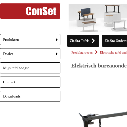
Produkten
Zit-Sta Tafels
Zit-Sta Onderst
+
Produktgroepen
Electrische tafel ond
Dealer
+
Elektrisch bureauonder
Mijn tafelhoogte
Contact
Downloads