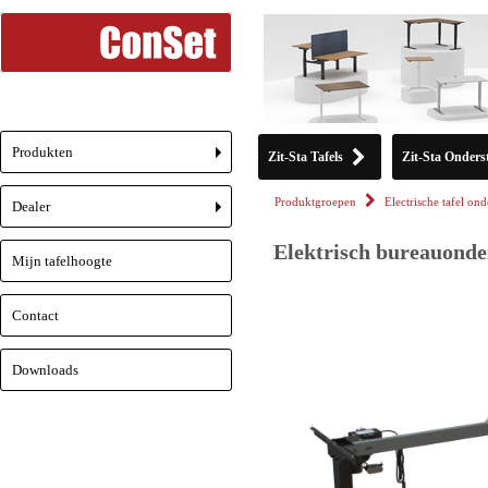
Produkten
Zit-Sta Tafels
Zit-Sta Onderst
+
Produktgroepen
Electrische tafel ond
Dealer
+
Elektrisch bureauonder
Mijn tafelhoogte
Contact
Downloads