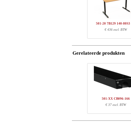
1
501-20 7BXXX
Name/FirmName
1
SQ136480
Totaal
501-20 7B129 140-80S3
Postcode
€ 436 excl. BTW
Onderdeel informatie
E-mail
Artikel nr.
Leng
Gerelateerde produkten
Telefoon
501-20 7BXXX
81
SQ136480
127
Opmerking
501-XX CB096-166
€ 37 excl. BTW