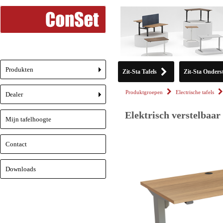
Produkten
Zit-Sta Tafels
Zit-Sta Onderst
+
Produktgroepen
Electrische tafels
Dealer
+
Elektrisch verstelbaar
Mijn tafelhoogte
Contact
Downloads