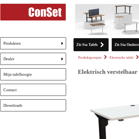
Produkten
Zit-Sta Tafels
Zit-Sta Onderst
+
Produktgroepen
Electrische tafels
Dealer
+
Elektrisch verstelbaar
Mijn tafelhoogte
Contact
Downloads