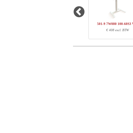
1
100-60S3 WM
Name/FirmName
Totaal
501-9 7W080 100-60S3
Postcode
€ 408 excl. BTW
Onderdeel informatie
E-mail
Artikel nr.
Leng
100-60S3 WM
107
Telefoon
Opmerking