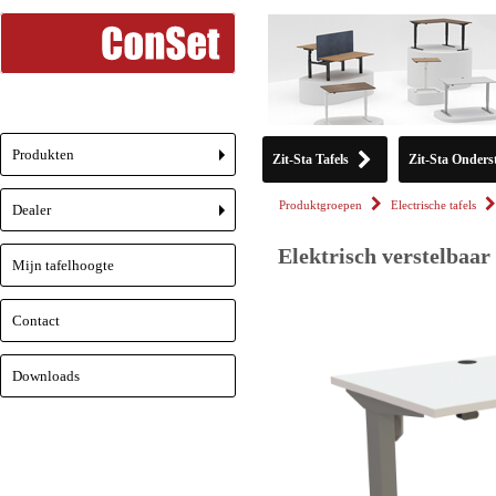
Produkten
Zit-Sta Tafels
Zit-Sta Onderst
+
Produktgroepen
Electrische tafels
Dealer
+
Elektrisch verstelbaar
Mijn tafelhoogte
Contact
Downloads