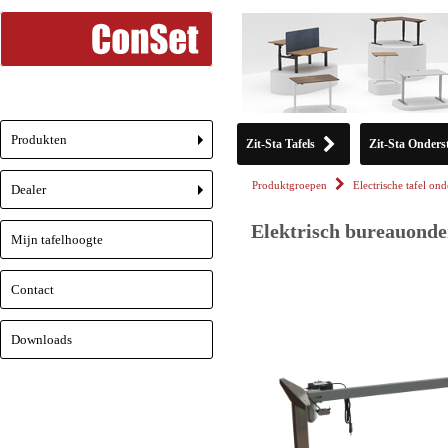
Produkten
Zit-Sta Tafels
Zit-Sta Onderst
+
Produktgroepen
Electrische tafel ond
Dealer
+
Elektrisch bureauonde
Mijn tafelhoogte
Contact
Downloads