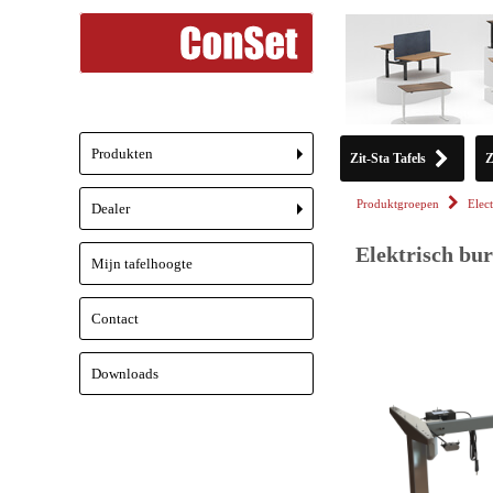
Produkten
Zit-Sta Tafels
Z
+
Produktgroepen
Elect
Dealer
+
Elektrisch bu
Mijn tafelhoogte
Contact
Downloads