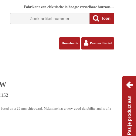
Fabrikant van elektrische in hoogte verstelbare bureaus ...
Toon
Downloads
Partner Portal
TW
C152
Pas je product aan
s based on a 25 mm chipboard. Melamine has a very good durability and is of a
.