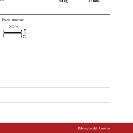
94 kg
11 min.
Frame afmeting:
aversen etc. Onderstaand een overzicht van aantal, omschrijving,
Privacybeleid
| Cookies
t price
Prijs
Stock