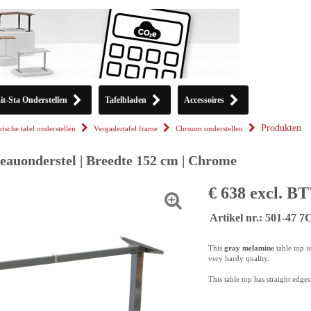
it-Sta Onderstellen
Tafelbladen
Accessoires
Produkten
rische tafel onderstellen
Vergadertafel frame
Chroom onderstellen
reauonderstel | Breedte 152 cm | Chrome
€ 638 excl. B
Artikel nr.: 501-47 7
This
gray melamine
table top i
very hardy quality.
This table top has straight edges