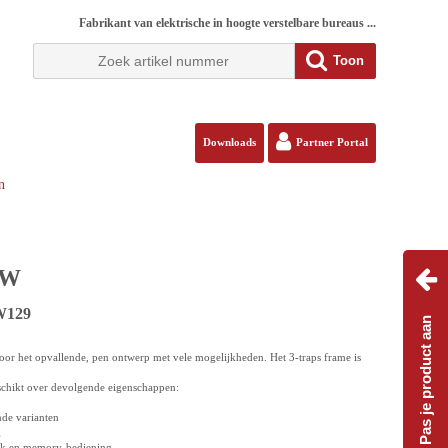
Fabrikant van elektrische in hoogte verstelbare bureaus ...
Toon
Downloads
Partner Portal
n
TW
7W129
Pas je product aan
r het opvallende, pen ontwerp met vele mogelijkheden. Het 3-traps frame is
hikt over devolgende eigenschappen:
nde varianten
g
ack en memory-bediening