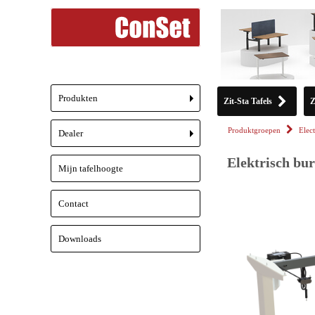
Produkten
Zit-Sta Tafels
Z
+
Produktgroepen
Elect
Dealer
+
Elektrisch bur
Mijn tafelhoogte
Contact
Downloads