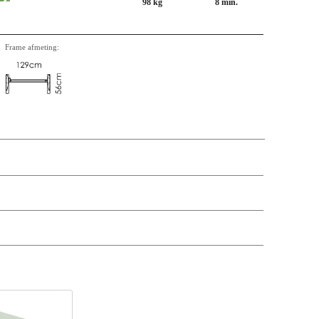
98 kg
8 min.
Frame afmeting:
aversen etc. Onderstaand een overzicht van aantal, omschrijving,
t price
Prijs
Stock