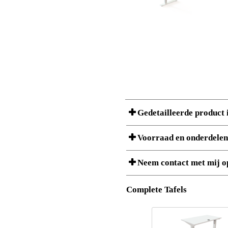
Gedetailleerde product 
Voorraad en onderdelen
Een product kan bestaan uit meerder comp
Neem contact met mij op
artikelnummer, het gewicht, volume en d
Artikel nr.:
501-37 7
Download 3D SAT- en STEP-b
Omschrijving:
Elektrisch 
Complete Tafels
Download afbeeldingen met h
Ik ben/Wij zijn
Stuklijst en voorraadstatu
Amount
Artikel nr.
Land