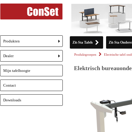
Produkten
Zit-Sta Tafels
Zit-Sta Onderst
+
Produktgroepen
Electrische tafel ond
Dealer
+
Elektrisch bureauonder
Mijn tafelhoogte
Contact
Downloads