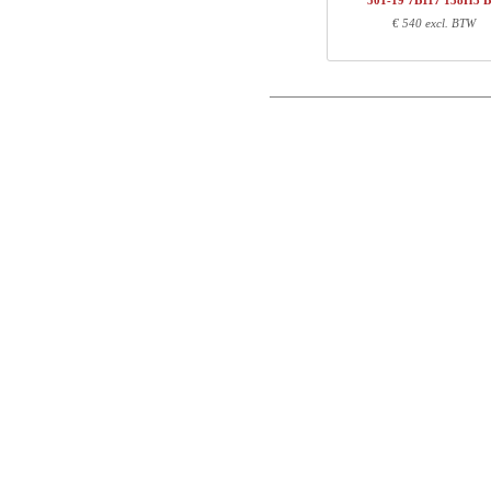
501-19 7B117 138H3 
1
501-19 XB095
€ 540 excl. BTW
Postcode
1
138H3 BM
Totaal
E-mail
Onderdeel informatie
Telefoon
Artikel nr.
Leng
Opmerking
501-X1 XBXXX
70
501-XX 7XPOWA
22
501-19 XB095
97
138H3 BM
145