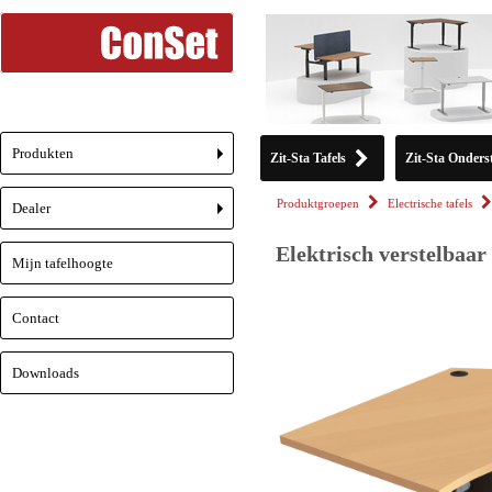
Produkten
Zit-Sta Tafels
Zit-Sta Onderst
+
Produktgroepen
Electrische tafels
Dealer
+
Elektrisch verstelbaar
Mijn tafelhoogte
Contact
Downloads