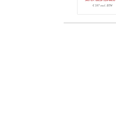
501-19 7B120 120-60S3
1
501-19 XB117
€ 597 excl. BTW
Postcode
1
120-60S3 BM
Totaal
E-mail
Onderdeel informatie
Telefoon
Artikel nr.
Leng
Opmerking
501-X1 XBXXX
70
501-XX 7XPOWA
22
501-19 XB117
72
120-60S3 BM
127