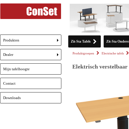
Produkten
Zit-Sta Tafels
Zit-Sta Onderst
+
Produktgroepen
Electrische tafels
Dealer
+
Elektrisch verstelbaar
Mijn tafelhoogte
Contact
Downloads