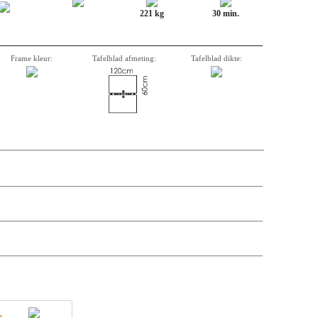
221 kg
30 min.
Frame kleur:
Tafelblad afmeting:
Tafelblad dikte:
aversen etc. Onderstaand een overzicht van aantal, omschrijving,