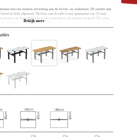
elamine met een beuken afwerking aan de boven- en onderkant. De randen zijn
breed en licht afgerond. De kern van de tafel is een spaanplaat van 25 mm.
et niveau van formaldehyde in het materiaal en de emissie aangeeft. E0 is het
Bekijk meer
lijke vereiste voor gebruik binnenshuis.
l uit het verleden als voor de toekomst. Misschien werd het materiaal
aties
edframe en in de volgende cyclus kan het worden gebruikt als onderdeel van
t echter een tafelblad en het kan nog lang op deze manier functioneren. Het is
 en vloeistoffen.
lle bekende voordelen: flexibel en ongecompliceerd.