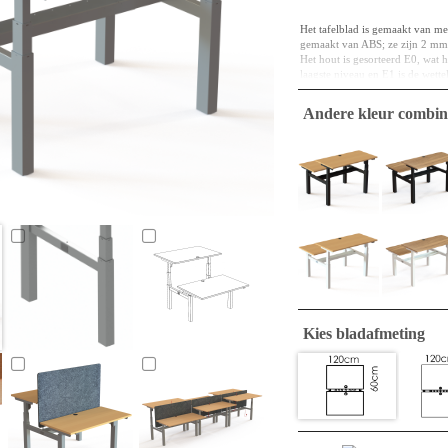
Het tafelblad is gemaakt van m
gemaakt van ABS; ze zijn 2 mm 
Het hout is gesorteerd E0, wat h
laagste niveau en E1 is de wette
Spaanplaat is zowel een materiaa
Andere kleur combin
aanvankelijk gebruikt in een b
een keuken. Op dit moment is he
bestand tegen slijtage, schokken
Een rechthoekig tafelblad met a
Kies bladafmeting