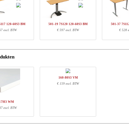
tikel nr.
Omschrijving
Uni
01-88 7SXXX
Kolomset, zilver
€ 
Q137690
Traversset,112 cm, neutral
€ 
S117 120-60S3 BM
501-19 7S120 120-60S3 BM
501-37 7S11
20-60S3 BM
Tafelblad | 120x60 cm | Beuken
€ 
67 excl. BTW
€ 597 excl. BTW
€ 528 
rmatie
odukten
Lengte (cm)
Width (cm)
Hoogte (cm)
103
64
16
111
5
3
160-80S3 VM
127
67
4
€ 159 excl. BTW
17H3 WM
47 excl. BTW