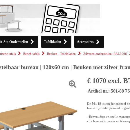
it-Sta Onderstellen
Tafelbladen
Accessoires
rische tafels
Bench tafels
Beuken - Tafelbladen
Zilveren onderstellen, RAL9006
stelbaar bureau | 120x60 cm | Beuken met zilver fra
€ 1070 excl. 
Artikel nr.: 501-88 
De
501-88
is een functioneel on
frame bijzonder passend in gro
- Eenvoudige en snelle montag
- Te leveren in vaste- en telesc