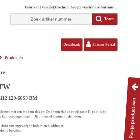
Fabrikant van elektrische in hoogte verstelbare bureaus ...
Toon
Downloads
Partner Portal
Produkten
me
BTW
7S112 120-60S3 BM
Pas je product aan
derstel met een modern design. Door zijn slanke en elegante H-poot is dit
te kantooromgevingen. Dit onderstel kenmerkt zich door:
e door samengevoegde kolom en bladdrager
opische breedtes