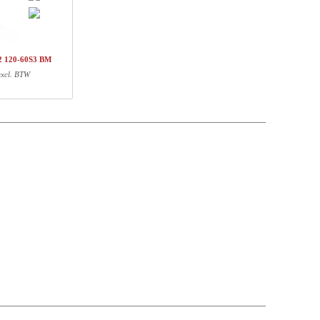
t price
Prijs
Stock
782,-
€ 782,-
39,-
€ 78,-
2 120-60S3 BM
105,-
€ 210,-
excl. BTW
€ 1070,-
Gewicht (kg)
EAN
37,00
5704142142370
2,30
5704142137697
13,00
5704142132852