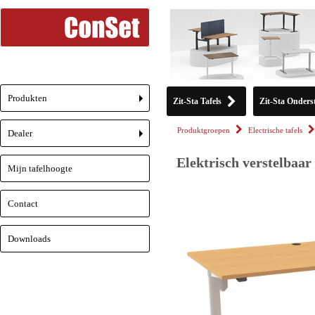
Produkten
Zit-Sta Tafels
Zit-Sta Onderst
+
Produktgroepen
Electrische tafels
Dealer
+
Elektrisch verstelbaar
Mijn tafelhoogte
Contact
Downloads