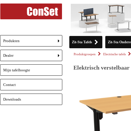
Produkten
Zit-Sta Tafels
Zit-Sta Onderst
+
Produktgroepen
Electrische tafels
Dealer
+
Elektrisch verstelbaar
Mijn tafelhoogte
Contact
Downloads