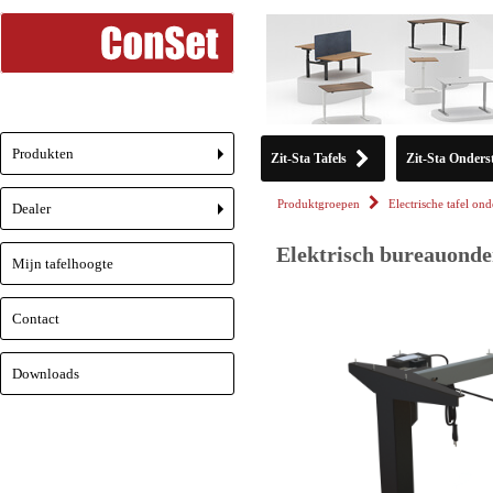
Produkten
Zit-Sta Tafels
Zit-Sta Onderst
+
Produktgroepen
Electrische tafel ond
Dealer
+
Elektrisch bureauonder
Mijn tafelhoogte
Contact
Downloads