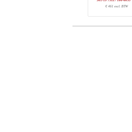
501-19 7S117 100-60S3
1
501-19 XS060
€ 461 excl. BTW
Postcode
1
100-60S3 VM
Totaal
E-mail
Onderdeel informatie
Telefoon
Artikel nr.
Leng
Opmerking
501-X1 XSXXX
70
501-XX 7XPOWA
22
501-19 XS060
65
100-60S3 VM
107