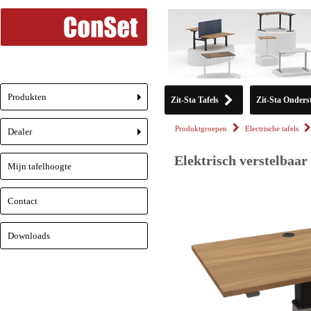
Produkten
Zit-Sta Tafels
Zit-Sta Onderst
+
Produktgroepen
Electrische tafels
Dealer
+
Elektrisch verstelbaar
Mijn tafelhoogte
Contact
Downloads