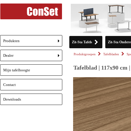
Produkten
Zit-Sta Tafels
Zit-Sta Onderst
+
Produktgroepen
Tafelbladen
Spe
Dealer
+
Tafelblad | 117x90 cm 
Mijn tafelhoogte
Contact
Downloads