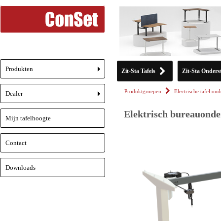
Produkten
Zit-Sta Tafels
Zit-Sta Onderst
+
Produktgroepen
Electrische tafel ond
Dealer
+
Elektrisch bureauonder
Mijn tafelhoogte
Contact
Downloads