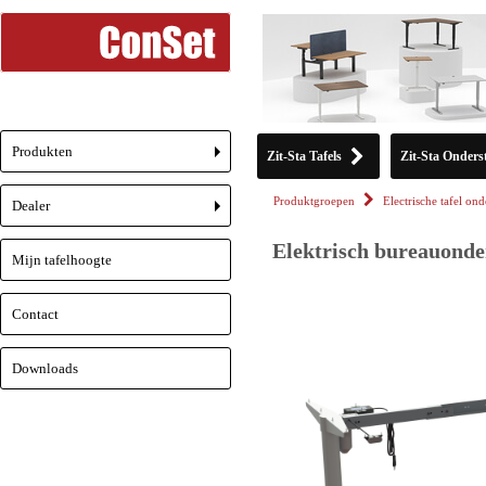
Produkten
Zit-Sta Tafels
Zit-Sta Onderst
+
Produktgroepen
Electrische tafel ond
Dealer
+
Elektrisch bureauonder
Mijn tafelhoogte
Contact
Downloads