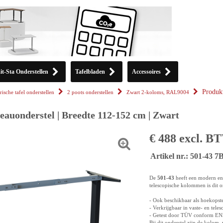
it-Sta Onderstellen
Tafelbladen
Accessoires
Produk
rische tafel onderstellen
2 poots onderstellen
Zwart 2-koloms, RAL9004
eauonderstel | Breedte 112-152 cm | Zwart
€ 488 excl. B
Artikel nr.: 501-43 7
De
501-43
heeft een modern en 
telescopische kolommen is dit o
- Ook beschikbaar als hoekopste
- Verkrijgbaar in vaste- en tele
- Getest door TÜV conform E
Bij dit onderstel zijn de kolom,