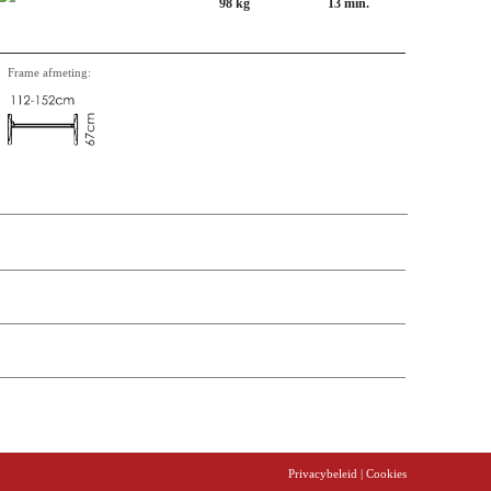
98 kg
13 min.
Frame afmeting:
aversen etc. Onderstaand een overzicht van aantal, omschrijving,
Privacybeleid
| Cookies
t price
Prijs
Stock