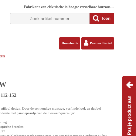
Fabrikant van elektrische in hoogte verstelbare bureaus ...
Toon
Downloads
Partner Portal
ten
TW
B112-152
Pas je product aan
stijlvol design. Door de eenvoudige montage, verfijnde look en dubbel
nderstel het paradepaardje van de nieuwe Square-lijn:
lling
scopische breedtes
N527
 voet en bladdrager reeds gemonteerd, wat een tijdsbesparing oplevert bij het