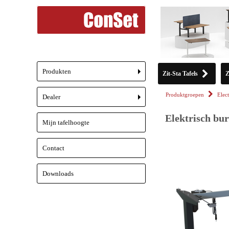
Produkten
Zit-Sta Tafels
Z
+
Produktgroepen
Elect
Dealer
+
Elektrisch bur
Mijn tafelhoogte
Contact
Downloads