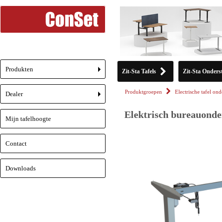
Produkten
Zit-Sta Tafels
Zit-Sta Onderst
+
Produktgroepen
Electrische tafel ond
Dealer
+
Elektrisch bureauonder
Mijn tafelhoogte
Contact
Downloads