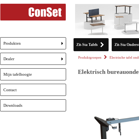
Produkten
Zit-Sta Tafels
Zit-Sta Onderst
+
Produktgroepen
Electrische tafel ond
Dealer
+
Elektrisch bureauonder
Mijn tafelhoogte
Contact
Downloads