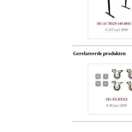
1
501-33 7BXXX
Name/FirmName
1
SQ136480
Totaal
501-33 7B129 140-80S3
Postcode
€ 537 excl. BTW
Onderdeel informatie
E-mail
Artikel nr.
Leng
Gerelateerde produkten
Telefoon
501-33 7BXXX
71
SQ136480
127
Opmerking
501-XX HXXX
€ 49 excl. BTW